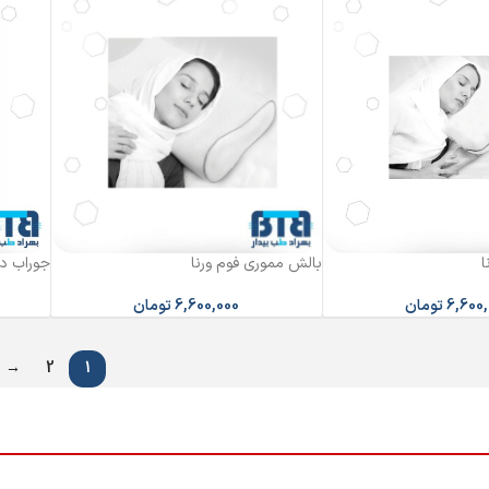
ا
بالش مموری فوم ورنا
جوراب دی
6,600
تومان
6,600,000
تومان
→
2
1