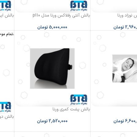
نوزاد ورنا
بالش آنتی رفلاکس ورنا مدل p110
بالش ایر
2,960
تومان
5,000,000
تومان
اتمام مو
بالش پشت کمری ورنا
بالش دو
6,600
تومان
2,520,000
تومان