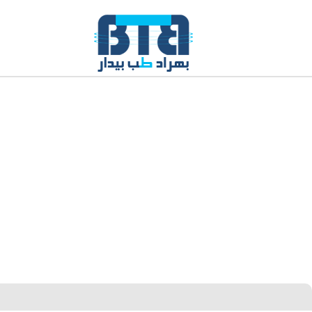
تولید و توزیع و واردات و صادرات مواد اولیه، انواع تجهیزات پزشکی و نماینده رسم
شرکت Caremax در ایران
فروش تجهیزات بیمارستانی فقط به داروخانه ها و مراکز درمانی به صورت B2B می باشد.
راه های ارتباطی با ما:
شماره تماس: ۶۵۸۲۹۴۵۰ – ۶۵۸۲۹۴۵۸ – ۶۵۸۲۹۴۶۳
آدرس: تهران خیابان ولیعصر قبل از جمهوری مجتمع تجاری اداری سینوهه طبقه س
واحد ۳۰۴