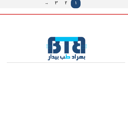
→
3
2
1
تولید و توزیع و واردات و صادرات مواد اولیه، انواع تجهیزات پزشکی و
نماینده رسمی شرکت Caremax در ایران
فروش تجهیزات بیمارستانی فقط به داروخانه ها و مراکز درمانی به صورت
B2B می باشد.
راه های ارتباطی با ما:
شماره تماس: ۶۵۸۲۹۴۵۰ – ۶۵۸۲۹۴۵۸ – ۶۵۸۲۹۴۶۳
آدرس: تهران خیابان ولیعصر قبل از جمهوری مجتمع تجاری اداری سینوهه