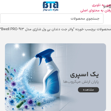
عبور به ناوبری
منو
رفتن به محتوای اصلی
خانه
محصولات برچسب خورده “واتر جت دندان بی ول شارژی مدل Bwell PRO-913”