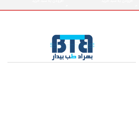
افزودن به سبد خرید
افزودن به سبد خرید
تولید و توزیع و واردات و صادرات مواد اولیه، انواع تجهیزات پزشکی و
نماینده رسمی شرکت Caremax در ایران
فروش تجهیزات بیمارستانی فقط به داروخانه ها و مراکز درمانی به صورت
B2B می باشد.
راه های ارتباطی با ما:
شماره تماس: ۶۵۸۲۹۴۵۰ – ۶۵۸۲۹۴۵۸ – ۶۵۸۲۹۴۶۳
آدرس: تهران خیابان ولیعصر قبل از جمهوری مجتمع تجاری اداری سینوهه
طبقه سوم واحد ۳۰۴