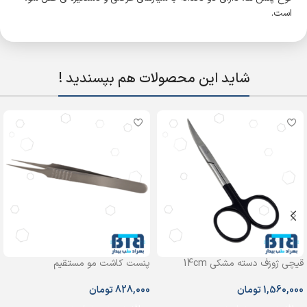
است.
شاید این محصولات هم بپسندید !
قیچی ژوزف دسته مشکی 14cm
پنست کاشت مو مستقیم
1,560,000
تومان
828,000
تومان